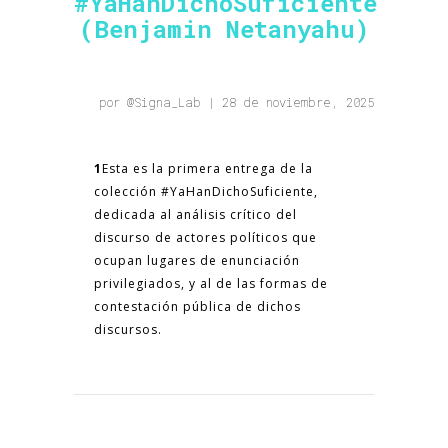
#YaHanDichoSuficiente
(Benjamin Netanyahu)
por @
Signa_Lab
| 28 de noviembre, 2025
1
Esta es la primera entrega de la
colección #YaHanDichoSuficiente,
dedicada al análisis crítico del
discurso de actores políticos que
ocupan lugares de enunciación
privilegiados,
y al de las formas de
contestación pública de dichos
discursos.