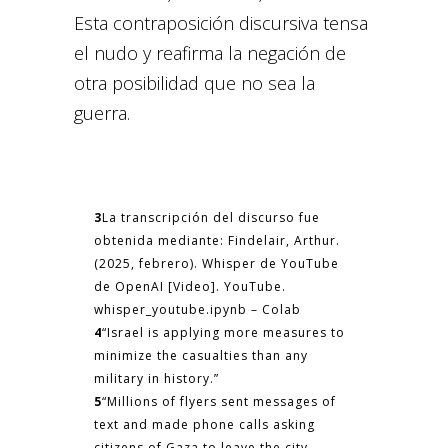
Esta contraposición discursiva tensa
el nudo y reafirma la negación de
otra posibilidad que no sea la
guerra.
3
La transcripción del discurso fue
obtenida mediante: Findelair, Arthur.
(2025, febrero). Whisper de YouTube
de OpenAI [Video]. YouTube.
whisper_youtube.ipynb – Colab
4
“Israel is applying more measures to
minimize the casualties than any
military in history.”
5
“Millions of flyers sent messages of
text and made phone calls asking
citizens of Gaza to leave the city