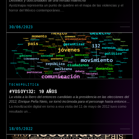
Destellos y obscuridades de una verdad maltrecha
Ayotzinapa representa un punto de quiebre en el mapa de las violencias y el
horror del México contemporáneo.…
30/06/2023
TECNOPOLÍTICA
#YOSOY132: 10 AÑOS
La visita a la Ibero del entonces candidato a la presidencia en las elecciones del
2012, Enrique Peña Nieto, se tornó incómoda para el personaje hasta entonces
construido cuidadosamente por su partido y por encuadres televisivos
La movilización digital en torno a esa visita del 11 de mayo de 2012 tuvo como
favorables
resultado un…
18/05/2022