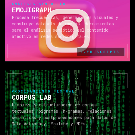
ANÁLISIS SEMIÓTICO
EMOJIGRAPH
Procesa frecuencias, genera nubes visuales y
construye datasets de emojis. Herramientas
para el análisis semiótico del contenido
afectivo en redes sociodigitales.
VER SCRIPTS
▷
PROCESAMIENTO TEXTUAL
CORPUS LAB
Limpieza y estructuración de corpus
textuales: bigramas, n-gramas, relaciones
semánticas y postprocesadores para datos de
Meta AdLibrary, YouTube y PDFs.