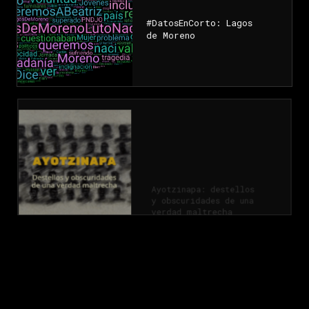
#DatosEnCorto: Lagos
de Moreno
WEB
Ayotzinapa: destellos
y obscuridades de una
verdad maltrecha
WEB
#DatosEnCorto:
Desaparecer en
Jalisco