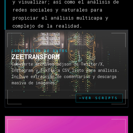
y visualizar; así como el análisis de
redes sociales y naturales para
propiciar el análisis multicapa y
complejo de la realidad.
CONVERSIÓN DE DATOS
ZEETRANSFORM
Convierte archivos ndjson de Twitter/X,
Instagram y TikTok a CSV listo para análisis.
Incluye extracción de comentarios y descarga
masiva de imágenes.
VER SCRIPTS
▷