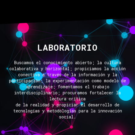
MO
ón...
LABORATORIO
BLES
Buscamos el conocimiento abierto; la cultura
colaborativa y horizontal; propiciamos la acción
conectiva a través de la información y la
/
SIGUIENTE
participación; la experimentación como modelo de
→
aprendizaje; fomentamos el trabajo
interdisciplinario; procuramos fortalecer la
lectura crítica
de la realidad y propiciar el desarrollo de
tecnologías y metodologías para la innovación
social.