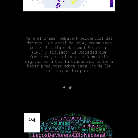
Preguntas Debate INE 2024
Para el primer Debate Presidencial del
domingo 7 de abril de 2024, organizado
por el Instituto Nacional Electoral
(INE) y titulado “La Sociedad que
Queremos”, se dispuso un formulario
digital para que la ciudadanía pudiera
hacer preguntas sobre cada uno de los
temas propuestos para...
04
Sep