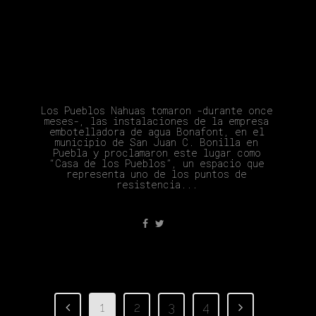
¡El Agua No Se Vende, Se Ama Y
Se Defiende!: La Casa De Los
Pueblos Y La Lucha Por La Vida
Los Pueblos Nahuas tomaron -durante once
meses-, las instalaciones de la empresa
embotelladora de agua Bonafont, en el
municipio de San Juan C. Bonilla en
Puebla y proclamaron este lugar como
“Casa de los Pueblos”, un espacio que
representa uno de los puntos de
resistencia...
1
2
3
4