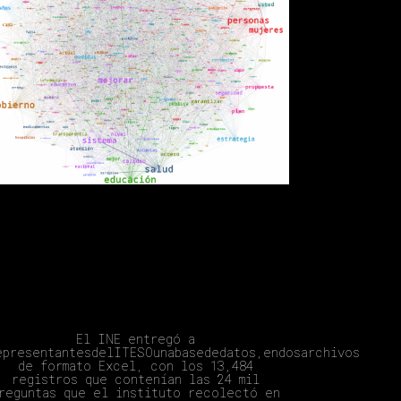
INFORME SOBRE EL PROCESO DE
SELECCIÓN DE PREGUNTAS PARA EL
1ER DEBATE PRESIDENCIAL INE
2024 (FORMATO A)
El INE entregó a
epresentantesdelITESOunabasededatos,endosarchivos
de formato Excel, con los 13,484
registros que contenían las 24 mil
reguntas que el instituto recolectó en