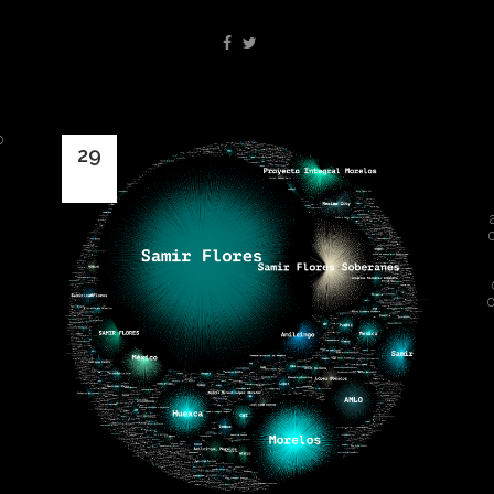
a
o
29
Mar