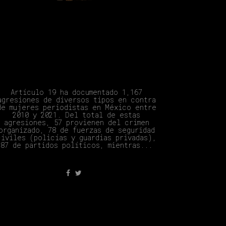
Asedio, Amenaza Y Ataque. La
Condición De Vulnerabilidad De
Periodistas En México.
Capítulo II.
Artículo 19 ha documentado 1,167
agresiones de diversos tipos en contra
de mujeres periodistas en México entre
2010 y 2021. Del total de estas
agresiones, 57 provienen del crimen
organizado, 78 de fuerzas de seguridad
civiles (policías y guardias privadas),
87 de partidos políticos, mientras...