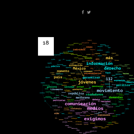
18
May