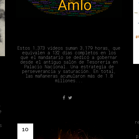
El País De Las Mañaneras
Estos 1,373 videos suman 3,179 horas, que
equivalen a 132 días completos en los
que el mandatario se dedicó a gobernar
desde el antiguo salón de Tesorería en
Palacio Nacional. Una estrategia de
perseverancia y saturación. En total,
las mañaneras acumularon más de 1.8
millones...
y
e
r
s
10
p
Ene