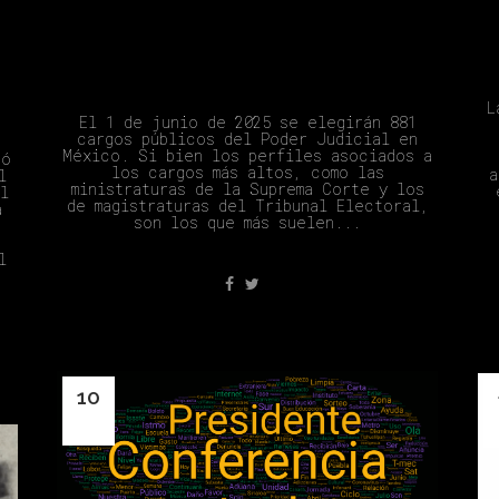
Elección Del Poder Judicial
2025
n
L
El 1 de junio de 2025 se elegirán 881
cargos públicos del Poder Judicial en
México. Si bien los perfiles asociados a
có
los cargos más altos, como las
a
l
ministraturas de la Suprema Corte y los
l
de magistraturas del Tribunal Electoral,
a
son los que más suelen...
l
10
Oct