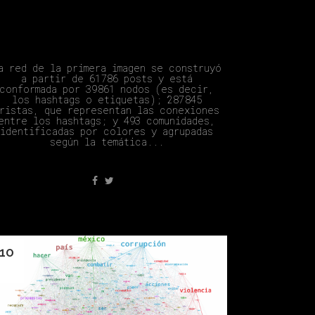
Tejidos Digitales Por La Paz
a red de la primera imagen se construyó
a partir de 61 786 posts y está
conformada por 39 861 nodos (es decir,
los hashtags o etiquetas); 287 845
ristas, que representan las conexiones
entre los hashtags; y 493 comunidades,
identificadas por colores y agrupadas
según la temática...
10
Abr